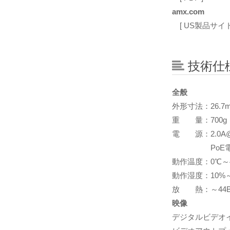
amx.com
[ US製品サイト
技術仕
全般
外形寸法：26.7mm
重 量：700g
電 源：2.0A@12
PoE電源供給方式
動作温度：0℃～
動作湿度：10%～
放 熱：～44BT
映像
デジタルビデオイ