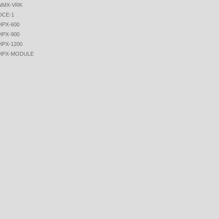
NMX-VRK
DCE-1
HPX-600
HPX-900
HPX-1200
HPX-MODULE