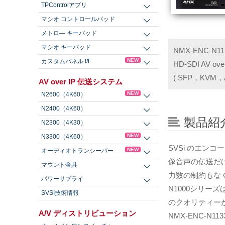
TPControlアプリ
マシオ コントロールパッド
メトロ― キーパッド
マシオ キーパッド
NMX-ENC-N11
NEW
カスタムパネル I/F
HD-SDI AV o
( SFP，KVM，
AV over IP 伝送システム
NEW
N2600（4K60）
N2400（4K60）
製品紹
N2300（4K30）
NEW
N3300（4K60）
SVSi のエン
NEW
オーディオトランシーバー
像音声の伝送だ
マウント金具
力数の制約もな
パワーサプライ
N1000シリー
SVSI技術情報
のクオリティー
A/V ディストリビューション
NMX-ENC-