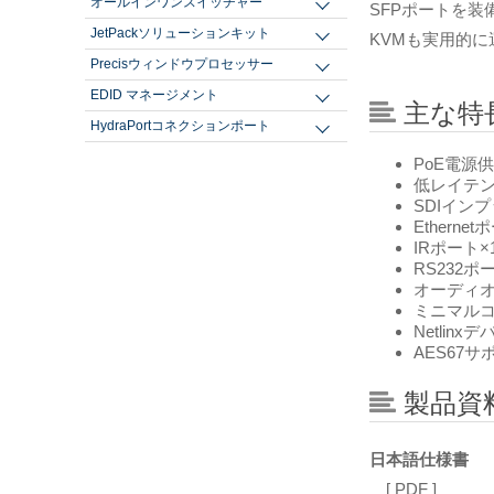
オールインワンスイッチャー
SFPポートを装
JetPackソリューションキット
KVMも実用的
Precisウィンドウプロセッサー
EDID マネージメント
主な特
HydraPortコネクションポート
PoE電源
低レイテ
SDIインプ
Ethernet
IRポート×1
RS232ポー
オーディオイ
ミニマル
Netli
AES67サ
製品資
日本語仕様書
[ PDF ]