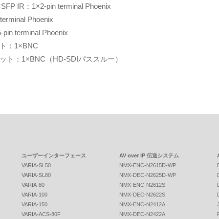
SFP IR：1×2-pin terminal Phoenix
erminal Phoenix
 terminal Phoenix
ト：1×BNC
プット：1×BNC（HD-SDIパススルー）
ユーザーインターフェース
AV over IP 伝送システム
VARIA-SL50
NMX-ENC-N2615D-WP
VARIA-SL80
NMX-DEC-N2625D-WP
VARIA-80
NMX-ENC-N2612S
VARIA-100
NMX-DEC-N2622S
VARIA-150
NMX-ENC-N2412A
VARIA-ACS-80F
NMX-DEC-N2422A