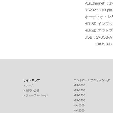
P1(Ethernet)：1×
RS232：1×3-pin t
オーディオ：1×5-pin
HD-SDIインプッ
HD-SDIアウト
USB：2×USB-A
1×USB-B
サイトマップ
コントロールプロセッシング
> ホーム
MU-1000
> お問い合せ
MU-1300
> フォーラムページ
MU-2300
MU-3300
NX-1200
NX-2200