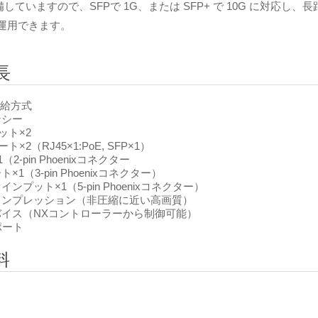
備していますので、SFPで 1G、または SFP+ で 10G に対応
に運用できます。
長
供給方式
ンシー
ット×2
ポート×2（RJ45×1:PoE, SFP×1）
（2-pin Phoenixコネクター
ト×1（3-pin Phoenixコネクター）
ンプット×1（5-pin Phoenixコネクター）
コンプレッション（非圧縮に近い高画質）
nxデバイス（NXコントローラーから制御可能）
ポート
料