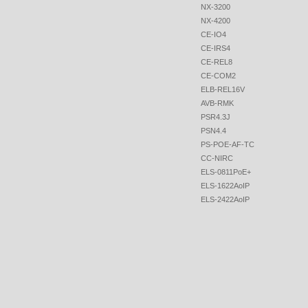
NX-3200
NX-4200
CE-IO4
CE-IRS4
CE-REL8
CE-COM2
ELB-REL16V
AVB-RMK
PSR4.3J
PSN4.4
PS-POE-AF-TC
CC-NIRC
ELS-0811PoE+
ELS-1622AoIP
ELS-2422AoIP