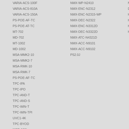
VARIA-ACS-100F
NMX-WP-N2410
VARIA-ACS-810A
NMX-ENC-N2312
VARIA-ACS-150A
NMX-ENC-N2315-WP
PS-POE-AF-TC
NMX-DEC-N2322
PS-POE-AT-TC
NMX-ENC-N3312D
MT-702
NMX-DEC-N3322D
MD-702
NMX-ATC-N4321D
MT-1002
NMX-ACC-N9101
MD-1002
NMX-ACC-N9102
MSA-MMK2-10
PS2.0J
MSA-MMK2-7
MSA-RMK-10
MSA-RMK-7
PS-POE-AF-TC
TPC-IPA
TPC-IPO
TPC-AND-T
TPC-AND-S
TPC-WIN-T
TPC-WIN-TPI
UVC1-4K
TPC-BYOD