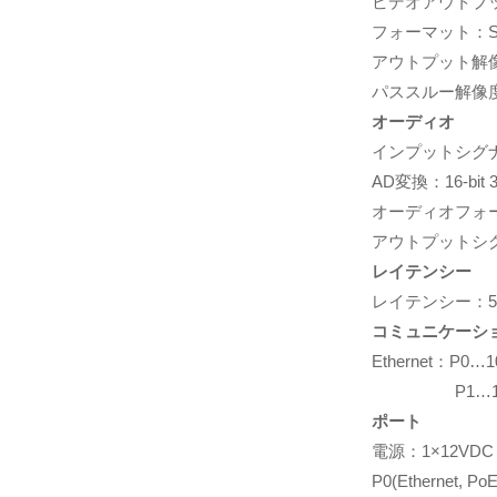
ビデオアウトプット
フォーマット：SMPTE
アウトプット解
パススルー解像
オーディオ
インプットシグ
AD変換：16-bit 32
オーディオフォーマット
アウトプットシグナ
レイテンシー
レイテンシー：
コミュニケーシ
Ethernet：P0…10
P1…1 Gb
ポート
電源：1×12VDC
P0(Ethernet, P