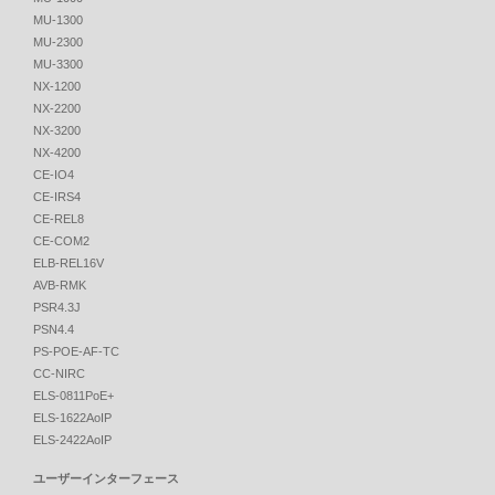
MU-1300
MU-2300
MU-3300
NX-1200
NX-2200
NX-3200
NX-4200
CE-IO4
CE-IRS4
CE-REL8
CE-COM2
ELB-REL16V
AVB-RMK
PSR4.3J
PSN4.4
PS-POE-AF-TC
CC-NIRC
ELS-0811PoE+
ELS-1622AoIP
ELS-2422AoIP
ユーザーインターフェース