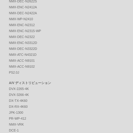
NMX-DEC-N2622S
NMX-ENC-N2412A
NMX-DEC-N2422A
NMX-WP-N2410
NMX-ENC-N2312
NMX-ENC-N2315-WP
NMX-DEC-N2322
NMX-ENC-N3312D
NMX-DEC-N3322D
NMX-ATC-N4321D
NMX-ACC-N9101
NMX-ACC-N9102
PS2.0J
A/V ディストリビューション
DVX-2265-4K
DVX-3266-4K
DX-TX-4K60
DX-RX-4K60
JPK-1300
PR-WP-412
NMX-VRK
DCE-1