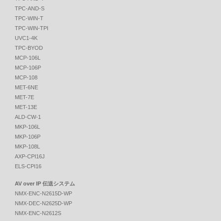
TPC-AND-S
TPC-WIN-T
TPC-WIN-TPI
UVC1-4K
TPC-BYOD
MCP-106L
MCP-106P
MCP-108
MET-6NE
MET-7E
MET-13E
ALD-CW-1
MKP-106L
MKP-106P
MKP-108L
AXP-CPI16J
ELS-CPI16
AV over IP 伝送システム
NMX-ENC-N2615D-WP
NMX-DEC-N2625D-WP
NMX-ENC-N2612S