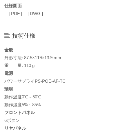
仕様図面
[ PDF ]
[ DWG ]
技術仕様
全般
外形寸法: 87.5×119×13.9 mm
重 量: 110 g
電源
パワーサプライPS-POE-AF-TC
環境
動作温度0℃～50℃
動作湿度5%～85%
フロントパネル
6ボタン
リヤパネル